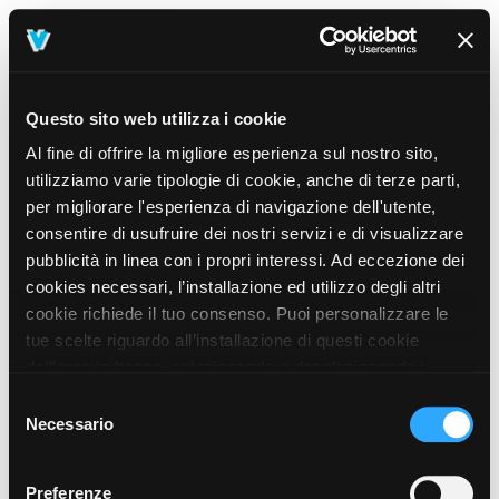
Questo sito web utilizza i cookie
Al fine di offrire la migliore esperienza sul nostro sito,
utilizziamo varie tipologie di cookie, anche di terze parti,
per migliorare l'esperienza di navigazione dell'utente,
consentire di usufruire dei nostri servizi e di visualizzare
pubblicità in linea con i propri interessi. Ad eccezione dei
cookies necessari, l’installazione ed utilizzo degli altri
cookie richiede il tuo consenso. Puoi personalizzare le
tue scelte riguardo all’installazione di questi cookie
dall’area in basso, selezionando o deselezionando i
cookie di tuo interesse e cliccando il tasto “salva e
Selezione
prosegui” o decidere di accettare tutti i cookie, cliccando
Necessario
del
sul pulsante “Accetta tutti i cookie”. Cliccando sul tasto
consenso
“X” in alto a destra, invece, verranno rilasciati
404
Preferenze
This page could not be found
.