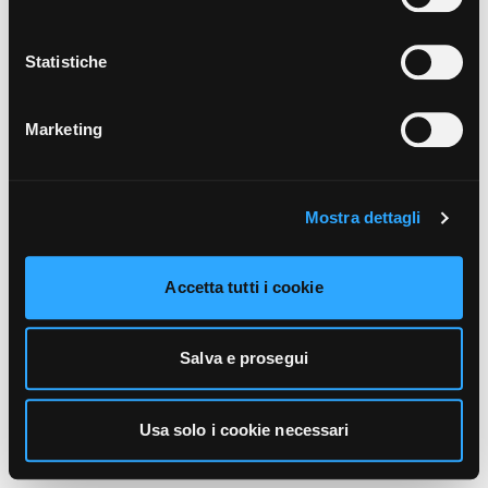
unicamente i cookie necessari alla navigazione. Per
maggiori informazioni sui cookie utilizzati e sul loro
funzionamento, puoi prendere visione dell’informativa
Statistiche
cookie predisposta da Vivo Concerti
cliccando qui
.
Marketing
Mostra dettagli
Accetta tutti i cookie
Salva e prosegui
Usa solo i cookie necessari