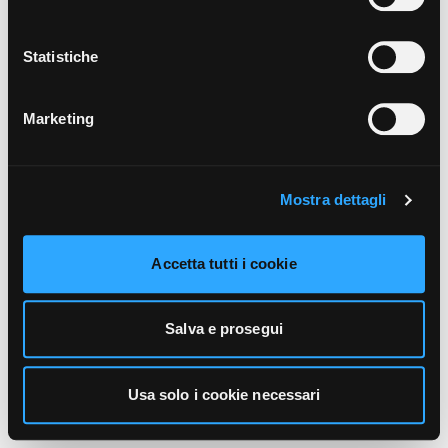
unicamente i cookie necessari alla navigazione. Per
maggiori informazioni sui cookie utilizzati e sul loro
funzionamento, puoi prendere visione dell’informativa
Statistiche
cookie predisposta da Vivo Concerti
cliccando qui
.
Marketing
Mostra dettagli
Accetta tutti i cookie
Salva e prosegui
Usa solo i cookie necessari