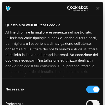
Questo sito web utilizza i cookie
Al fine di offrire la migliore esperienza sul nostro sito,
utilizziamo varie tipologie di cookie, anche di terze parti,
per migliorare l'esperienza di navigazione dell'utente,
consentire di usufruire dei nostri servizi e di visualizzare
pubblicità in linea con i propri interessi. Ad eccezione dei
cookies necessari, l’installazione ed utilizzo degli altri
cookie richiede il tuo consenso. Puoi personalizzare le
tue scelte riguardo all’installazione di questi cookie
dall’area in basso, selezionando o deselezionando i
cookie di tuo interesse e cliccando il tasto “salva e
Selezione
prosegui” o decidere di accettare tutti i cookie, cliccando
Necessario
del
sul pulsante “Accetta tutti i cookie”. Cliccando sul tasto
consenso
“X” in alto a destra, invece, verranno rilasciati
404
Preferenze
This page could not be found
.