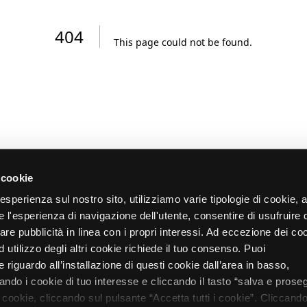
404
This page could not be found
.
 cookie
re esperienza sul nostro sito, utilizziamo varie tipologie di cookie,
re l'esperienza di navigazione dell'utente, consentire di usufruire 
zare pubblicità in linea con i propri interessi. Ad eccezione dei co
d utilizzo degli altri cookie richiede il tuo consenso. Puoi
 riguardo all’installazione di questi cookie dall’area in basso,
do i cookie di tuo interesse e cliccando il tasto “salva e proseg
i cookie, cliccando sul pulsante “Accetta tutti i cookie”. Cliccando