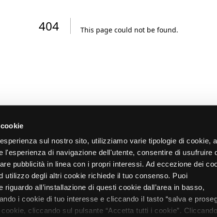
404
This page could not be found
.
 cookie
re esperienza sul nostro sito, utilizziamo varie tipologie di cookie,
re l'esperienza di navigazione dell'utente, consentire di usufruire 
zare pubblicità in linea con i propri interessi. Ad eccezione dei co
d utilizzo degli altri cookie richiede il tuo consenso. Puoi
 riguardo all’installazione di questi cookie dall’area in basso,
do i cookie di tuo interesse e cliccando il tasto “salva e proseg
i cookie, cliccando sul pulsante “Accetta tutti i cookie”. Cliccando