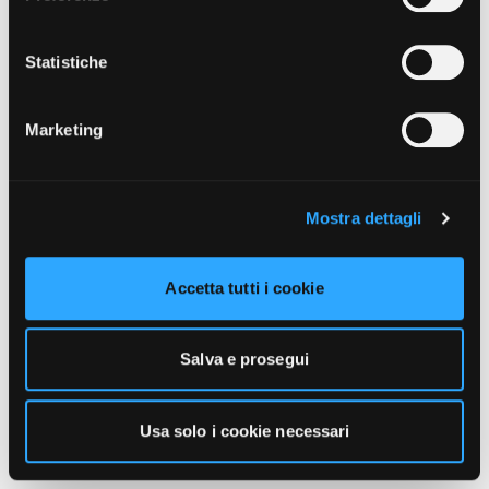
unicamente i cookie necessari alla navigazione. Per
maggiori informazioni sui cookie utilizzati e sul loro
funzionamento, puoi prendere visione dell’informativa
Statistiche
cookie predisposta da Vivo Concerti
cliccando qui
.
Marketing
Mostra dettagli
Accetta tutti i cookie
Salva e prosegui
Usa solo i cookie necessari