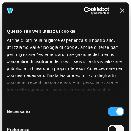
Questo sito web utilizza i cookie
Al fine di offrire la migliore esperienza sul nostro sito,
utilizziamo varie tipologie di cookie, anche di terze parti,
per migliorare l'esperienza di navigazione dell'utente,
consentire di usufruire dei nostri servizi e di visualizzare
pubblicità in linea con i propri interessi. Ad eccezione dei
cookies necessari, l’installazione ed utilizzo degli altri
cookie richiede il tuo consenso. Puoi personalizzare le
tue scelte riguardo all’installazione di questi cookie
dall’area in basso, selezionando o deselezionando i
cookie di tuo interesse e cliccando il tasto “salva e
Selezione
prosegui” o decidere di accettare tutti i cookie, cliccando
Necessario
del
sul pulsante “Accetta tutti i cookie”. Cliccando sul tasto
consenso
“X” in alto a destra, invece, verranno rilasciati
404
Preferenze
This page could not be found
.