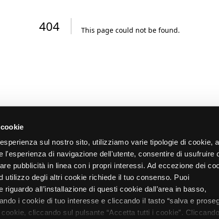
404
This page could not be found
.
 cookie
re esperienza sul nostro sito, utilizziamo varie tipologie di cookie,
re l'esperienza di navigazione dell'utente, consentire di usufruire 
zare pubblicità in linea con i propri interessi. Ad eccezione dei co
d utilizzo degli altri cookie richiede il tuo consenso. Puoi
 riguardo all’installazione di questi cookie dall’area in basso,
do i cookie di tuo interesse e cliccando il tasto “salva e proseg
i cookie, cliccando sul pulsante “Accetta tutti i cookie”. Cliccando