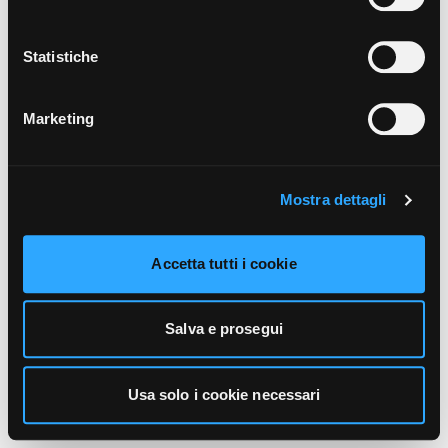
unicamente i cookie necessari alla navigazione. Per
maggiori informazioni sui cookie utilizzati e sul loro
funzionamento, puoi prendere visione dell’informativa
Statistiche
cookie predisposta da Vivo Concerti
cliccando qui
.
Marketing
Mostra dettagli
Accetta tutti i cookie
Salva e prosegui
Usa solo i cookie necessari