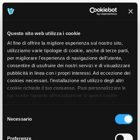
Questo sito web utilizza i cookie
Al fine di offrire la migliore esperienza sul nostro sito,
utilizziamo varie tipologie di cookie, anche di terze parti,
per migliorare l'esperienza di navigazione dell'utente,
consentire di usufruire dei nostri servizi e di visualizzare
pubblicità in linea con i propri interessi. Ad eccezione dei
cookies necessari, l’installazione ed utilizzo degli altri
cookie richiede il tuo consenso. Puoi personalizzare le
tue scelte riguardo all’installazione di questi cookie
dall’area in basso, selezionando o deselezionando i
cookie di tuo interesse e cliccando il tasto “salva e
Selezione
prosegui” o decidere di accettare tutti i cookie, cliccando
Necessario
del
sul pulsante “Accetta tutti i cookie”. Cliccando sul tasto
consenso
“X” in alto a destra, invece, verranno rilasciati
404
Preferenze
This page could not be found
.