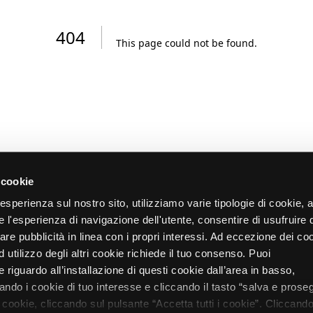
404
This page could not be found
.
 cookie
re esperienza sul nostro sito, utilizziamo varie tipologie di cookie,
re l'esperienza di navigazione dell'utente, consentire di usufruire 
zare pubblicità in linea con i propri interessi. Ad eccezione dei co
d utilizzo degli altri cookie richiede il tuo consenso. Puoi
 riguardo all’installazione di questi cookie dall’area in basso,
do i cookie di tuo interesse e cliccando il tasto “salva e proseg
i cookie, cliccando sul pulsante “Accetta tutti i cookie”. Cliccando