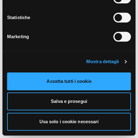
unicamente i cookie necessari alla navigazione. Per
maggiori informazioni sui cookie utilizzati e sul loro
funzionamento, puoi prendere visione dell’informativa
Statistiche
cookie predisposta da Vivo Concerti
cliccando qui
.
Marketing
Mostra dettagli
Accetta tutti i cookie
Salva e prosegui
Usa solo i cookie necessari