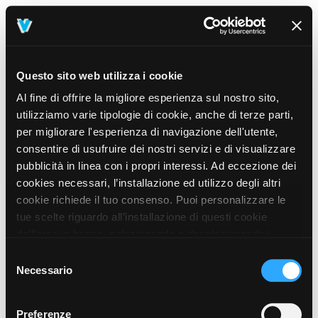
Questo sito web utilizza i cookie
Al fine di offrire la migliore esperienza sul nostro sito,
utilizziamo varie tipologie di cookie, anche di terze parti,
per migliorare l'esperienza di navigazione dell'utente,
consentire di usufruire dei nostri servizi e di visualizzare
pubblicità in linea con i propri interessi. Ad eccezione dei
cookies necessari, l’installazione ed utilizzo degli altri
cookie richiede il tuo consenso. Puoi personalizzare le
tue scelte riguardo all’installazione di questi cookie
dall’area in basso, selezionando o deselezionando i
cookie di tuo interesse e cliccando il tasto “salva e
Selezione
prosegui” o decidere di accettare tutti i cookie, cliccando
Necessario
del
sul pulsante “Accetta tutti i cookie”. Cliccando sul tasto
consenso
“X” in alto a destra, invece, verranno rilasciati
404
Preferenze
This page could not be found
.