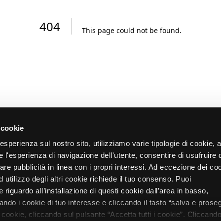
404
This page could not be found
.
 cookie
re esperienza sul nostro sito, utilizziamo varie tipologie di cookie,
re l'esperienza di navigazione dell'utente, consentire di usufruire 
zare pubblicità in linea con i propri interessi. Ad eccezione dei co
d utilizzo degli altri cookie richiede il tuo consenso. Puoi
 riguardo all’installazione di questi cookie dall’area in basso,
do i cookie di tuo interesse e cliccando il tasto “salva e proseg
i cookie, cliccando sul pulsante “Accetta tutti i cookie”. Cliccando