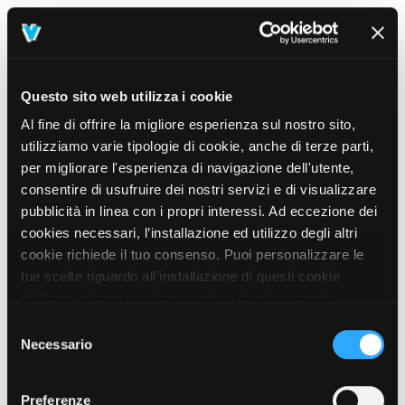
Questo sito web utilizza i cookie
Al fine di offrire la migliore esperienza sul nostro sito,
utilizziamo varie tipologie di cookie, anche di terze parti,
per migliorare l'esperienza di navigazione dell'utente,
consentire di usufruire dei nostri servizi e di visualizzare
pubblicità in linea con i propri interessi. Ad eccezione dei
cookies necessari, l’installazione ed utilizzo degli altri
cookie richiede il tuo consenso. Puoi personalizzare le
tue scelte riguardo all’installazione di questi cookie
dall’area in basso, selezionando o deselezionando i
cookie di tuo interesse e cliccando il tasto “salva e
Selezione
prosegui” o decidere di accettare tutti i cookie, cliccando
Necessario
del
sul pulsante “Accetta tutti i cookie”. Cliccando sul tasto
consenso
“X” in alto a destra, invece, verranno rilasciati
404
Preferenze
This page could not be found
.