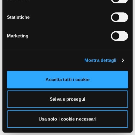
unicamente i cookie necessari alla navigazione. Per
maggiori informazioni sui cookie utilizzati e sul loro
funzionamento, puoi prendere visione dell’informativa
Statistiche
cookie predisposta da Vivo Concerti
cliccando qui
.
Marketing
Mostra dettagli
Accetta tutti i cookie
Salva e prosegui
Usa solo i cookie necessari