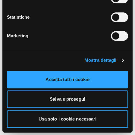
unicamente i cookie necessari alla navigazione. Per
maggiori informazioni sui cookie utilizzati e sul loro
funzionamento, puoi prendere visione dell’informativa
Statistiche
cookie predisposta da Vivo Concerti
cliccando qui
.
Marketing
Mostra dettagli
Accetta tutti i cookie
Salva e prosegui
Usa solo i cookie necessari