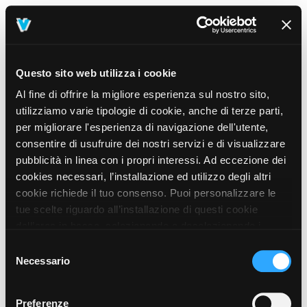
Questo sito web utilizza i cookie
Al fine di offrire la migliore esperienza sul nostro sito,
utilizziamo varie tipologie di cookie, anche di terze parti,
per migliorare l'esperienza di navigazione dell'utente,
consentire di usufruire dei nostri servizi e di visualizzare
pubblicità in linea con i propri interessi. Ad eccezione dei
cookies necessari, l’installazione ed utilizzo degli altri
cookie richiede il tuo consenso. Puoi personalizzare le
tue scelte riguardo all’installazione di questi cookie
dall’area in basso, selezionando o deselezionando i
cookie di tuo interesse e cliccando il tasto “salva e
Selezione
prosegui” o decidere di accettare tutti i cookie, cliccando
Necessario
del
sul pulsante “Accetta tutti i cookie”. Cliccando sul tasto
consenso
“X” in alto a destra, invece, verranno rilasciati
404
Preferenze
This page could not be found
.