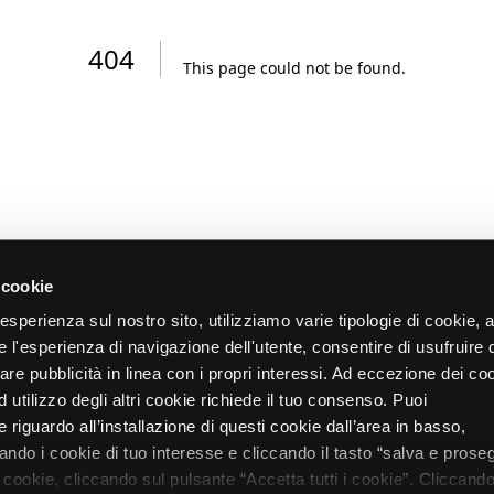
404
This page could not be found
.
 cookie
re esperienza sul nostro sito, utilizziamo varie tipologie di cookie,
re l'esperienza di navigazione dell'utente, consentire di usufruire 
zare pubblicità in linea con i propri interessi. Ad eccezione dei co
d utilizzo degli altri cookie richiede il tuo consenso. Puoi
 riguardo all’installazione di questi cookie dall’area in basso,
do i cookie di tuo interesse e cliccando il tasto “salva e proseg
i cookie, cliccando sul pulsante “Accetta tutti i cookie”. Cliccando