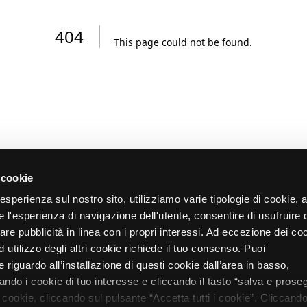
404
This page could not be found
.
 cookie
re esperienza sul nostro sito, utilizziamo varie tipologie di cookie,
re l'esperienza di navigazione dell'utente, consentire di usufruire 
zare pubblicità in linea con i propri interessi. Ad eccezione dei co
d utilizzo degli altri cookie richiede il tuo consenso. Puoi
 riguardo all’installazione di questi cookie dall’area in basso,
do i cookie di tuo interesse e cliccando il tasto “salva e proseg
i cookie, cliccando sul pulsante “Accetta tutti i cookie”. Cliccando