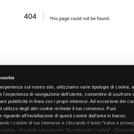
404
This page could not be found
.
 cookie
re esperienza sul nostro sito, utilizziamo varie tipologie di cookie,
re l'esperienza di navigazione dell'utente, consentire di usufruire 
zare pubblicità in linea con i propri interessi. Ad eccezione dei co
d utilizzo degli altri cookie richiede il tuo consenso. Puoi
 riguardo all’installazione di questi cookie dall’area in basso,
do i cookie di tuo interesse e cliccando il tasto “salva e proseg
i cookie, cliccando sul pulsante “Accetta tutti i cookie”. Cliccando