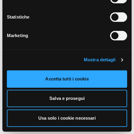
unicamente i cookie necessari alla navigazione. Per
maggiori informazioni sui cookie utilizzati e sul loro
funzionamento, puoi prendere visione dell’informativa
Statistiche
cookie predisposta da Vivo Concerti
cliccando qui
.
Marketing
Mostra dettagli
Accetta tutti i cookie
Salva e prosegui
Usa solo i cookie necessari