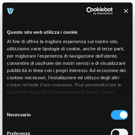
Questo sito web utilizza i cookie
Al fine di offrire la migliore esperienza sul nostro sito,
utilizziamo varie tipologie di cookie, anche di terze parti,
per migliorare l'esperienza di navigazione dell'utente,
consentire di usufruire dei nostri servizi e di visualizzare
pubblicità in linea con i propri interessi. Ad eccezione dei
cookies necessari, l’installazione ed utilizzo degli altri
cookie richiede il tuo consenso. Puoi personalizzare le
tue scelte riguardo all’installazione di questi cookie
dall’area in basso, selezionando o deselezionando i
cookie di tuo interesse e cliccando il tasto “salva e
Selezione
prosegui” o decidere di accettare tutti i cookie, cliccando
Necessario
del
sul pulsante “Accetta tutti i cookie”. Cliccando sul tasto
consenso
“X” in alto a destra, invece, verranno rilasciati
404
Preferenze
This page could not be found
.