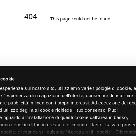
404
This page could not be found
.
 cookie
re esperienza sul nostro sito, utilizziamo varie tipologie di cookie,
re l'esperienza di navigazione dell'utente, consentire di usufruire 
zare pubblicità in linea con i propri interessi. Ad eccezione dei co
d utilizzo degli altri cookie richiede il tuo consenso. Puoi
 riguardo all’installazione di questi cookie dall’area in basso,
do i cookie di tuo interesse e cliccando il tasto “salva e proseg
i cookie, cliccando sul pulsante “Accetta tutti i cookie”. Cliccando