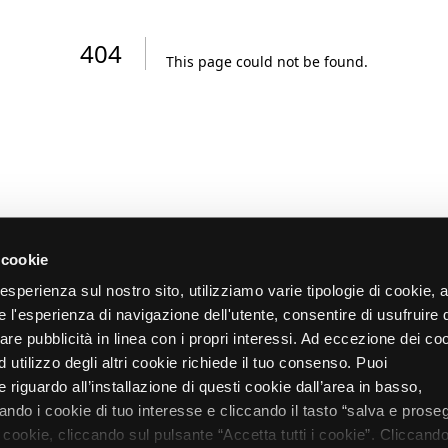
404
This page could not be found
.
 cookie
re esperienza sul nostro sito, utilizziamo varie tipologie di cookie,
re l'esperienza di navigazione dell'utente, consentire di usufruire 
zare pubblicità in linea con i propri interessi. Ad eccezione dei co
d utilizzo degli altri cookie richiede il tuo consenso. Puoi
 riguardo all’installazione di questi cookie dall’area in basso,
do i cookie di tuo interesse e cliccando il tasto “salva e proseg
i cookie, cliccando sul pulsante “Accetta tutti i cookie”. Cliccando