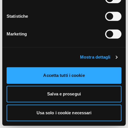
unicamente i cookie necessari alla navigazione. Per
maggiori informazioni sui cookie utilizzati e sul loro
funzionamento, puoi prendere visione dell’informativa
Statistiche
cookie predisposta da Vivo Concerti
cliccando qui
.
Marketing
Mostra dettagli
Accetta tutti i cookie
Salva e prosegui
Usa solo i cookie necessari