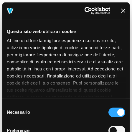
Questo sito web utilizza i cookie
Al fine di offrire la migliore esperienza sul nostro sito,
utilizziamo varie tipologie di cookie, anche di terze parti,
per migliorare l'esperienza di navigazione dell'utente,
consentire di usufruire dei nostri servizi e di visualizzare
pubblicità in linea con i propri interessi. Ad eccezione dei
cookies necessari, l’installazione ed utilizzo degli altri
cookie richiede il tuo consenso. Puoi personalizzare le
tue scelte riguardo all’installazione di questi cookie
dall’area in basso, selezionando o deselezionando i
cookie di tuo interesse e cliccando il tasto “salva e
Selezione
prosegui” o decidere di accettare tutti i cookie, cliccando
Necessario
del
sul pulsante “Accetta tutti i cookie”. Cliccando sul tasto
consenso
“X” in alto a destra, invece, verranno rilasciati
404
Preferenze
This page could not be found
.