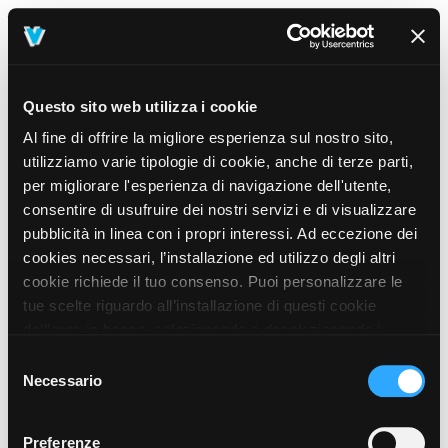
Questo sito web utilizza i cookie
Al fine di offrire la migliore esperienza sul nostro sito,
utilizziamo varie tipologie di cookie, anche di terze parti,
per migliorare l'esperienza di navigazione dell'utente,
consentire di usufruire dei nostri servizi e di visualizzare
pubblicità in linea con i propri interessi. Ad eccezione dei
cookies necessari, l’installazione ed utilizzo degli altri
cookie richiede il tuo consenso. Puoi personalizzare le
tue scelte riguardo all’installazione di questi cookie
dall’area in basso, selezionando o deselezionando i
cookie di tuo interesse e cliccando il tasto “salva e
Selezione
prosegui” o decidere di accettare tutti i cookie, cliccando
Necessario
del
sul pulsante “Accetta tutti i cookie”. Cliccando sul tasto
consenso
“X” in alto a destra, invece, verranno rilasciati
404
Preferenze
This page could not be found
.