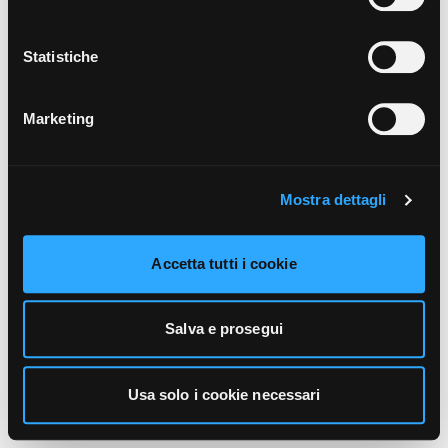
unicamente i cookie necessari alla navigazione. Per
maggiori informazioni sui cookie utilizzati e sul loro
funzionamento, puoi prendere visione dell’informativa
Statistiche
cookie predisposta da Vivo Concerti
cliccando qui
.
Marketing
Mostra dettagli
Accetta tutti i cookie
Salva e prosegui
Usa solo i cookie necessari