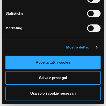
unicamente i cookie necessari alla navigazione. Per
maggiori informazioni sui cookie utilizzati e sul loro
funzionamento, puoi prendere visione dell’informativa
Statistiche
cookie predisposta da Vivo Concerti
cliccando qui
.
Marketing
Mostra dettagli
Accetta tutti i cookie
Salva e prosegui
Usa solo i cookie necessari