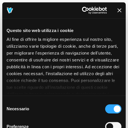
Questo sito web utilizza i cookie
Al fine di offrire la migliore esperienza sul nostro sito,
utilizziamo varie tipologie di cookie, anche di terze parti,
per migliorare l'esperienza di navigazione dell'utente,
consentire di usufruire dei nostri servizi e di visualizzare
pubblicità in linea con i propri interessi. Ad eccezione dei
cookies necessari, l’installazione ed utilizzo degli altri
cookie richiede il tuo consenso. Puoi personalizzare le
tue scelte riguardo all’installazione di questi cookie
dall’area in basso, selezionando o deselezionando i
cookie di tuo interesse e cliccando il tasto “salva e
Selezione
prosegui” o decidere di accettare tutti i cookie, cliccando
Necessario
del
sul pulsante “Accetta tutti i cookie”. Cliccando sul tasto
consenso
“X” in alto a destra, invece, verranno rilasciati
404
Preferenze
This page could not be found
.