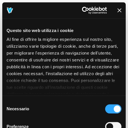
Questo sito web utilizza i cookie
Al fine di offrire la migliore esperienza sul nostro sito,
utilizziamo varie tipologie di cookie, anche di terze parti,
per migliorare l'esperienza di navigazione dell'utente,
consentire di usufruire dei nostri servizi e di visualizzare
pubblicità in linea con i propri interessi. Ad eccezione dei
cookies necessari, l’installazione ed utilizzo degli altri
cookie richiede il tuo consenso. Puoi personalizzare le
tue scelte riguardo all’installazione di questi cookie
dall’area in basso, selezionando o deselezionando i
cookie di tuo interesse e cliccando il tasto “salva e
Selezione
prosegui” o decidere di accettare tutti i cookie, cliccando
Necessario
del
sul pulsante “Accetta tutti i cookie”. Cliccando sul tasto
consenso
“X” in alto a destra, invece, verranno rilasciati
404
Preferenze
This page could not be found
.