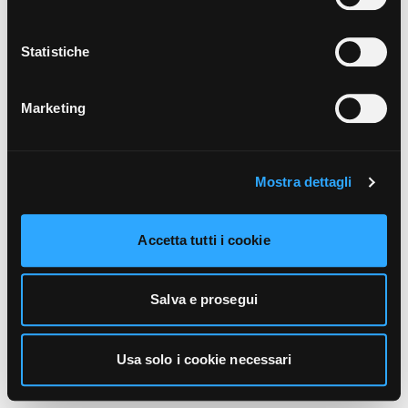
unicamente i cookie necessari alla navigazione. Per
maggiori informazioni sui cookie utilizzati e sul loro
funzionamento, puoi prendere visione dell’informativa
Statistiche
cookie predisposta da Vivo Concerti
cliccando qui
.
Marketing
Mostra dettagli
Accetta tutti i cookie
Salva e prosegui
Usa solo i cookie necessari