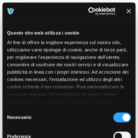
Questo sito web utilizza i cookie
Al fine di offrire la migliore esperienza sul nostro sito,
utilizziamo varie tipologie di cookie, anche di terze parti,
per migliorare l'esperienza di navigazione dell'utente,
consentire di usufruire dei nostri servizi e di visualizzare
pubblicità in linea con i propri interessi. Ad eccezione dei
cookies necessari, l’installazione ed utilizzo degli altri
cookie richiede il tuo consenso. Puoi personalizzare le
tue scelte riguardo all’installazione di questi cookie
dall’area in basso, selezionando o deselezionando i
cookie di tuo interesse e cliccando il tasto “salva e
Selezione
prosegui” o decidere di accettare tutti i cookie, cliccando
Necessario
del
sul pulsante “Accetta tutti i cookie”. Cliccando sul tasto
consenso
“X” in alto a destra, invece, verranno rilasciati
404
Preferenze
This page could not be found
.