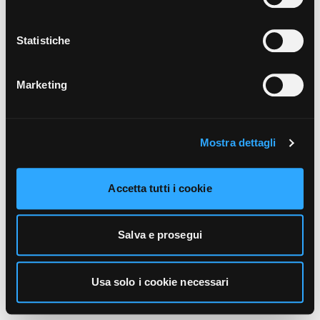
unicamente i cookie necessari alla navigazione. Per
maggiori informazioni sui cookie utilizzati e sul loro
funzionamento, puoi prendere visione dell’informativa
Statistiche
cookie predisposta da Vivo Concerti
cliccando qui
.
Marketing
Mostra dettagli
Accetta tutti i cookie
Salva e prosegui
Usa solo i cookie necessari