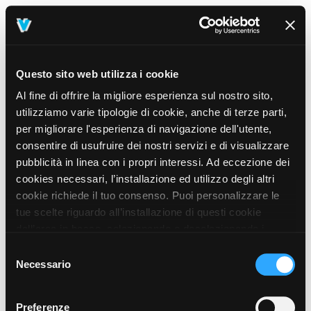
Questo sito web utilizza i cookie
Al fine di offrire la migliore esperienza sul nostro sito,
utilizziamo varie tipologie di cookie, anche di terze parti,
per migliorare l'esperienza di navigazione dell'utente,
consentire di usufruire dei nostri servizi e di visualizzare
pubblicità in linea con i propri interessi. Ad eccezione dei
cookies necessari, l’installazione ed utilizzo degli altri
cookie richiede il tuo consenso. Puoi personalizzare le
tue scelte riguardo all’installazione di questi cookie
dall’area in basso, selezionando o deselezionando i
cookie di tuo interesse e cliccando il tasto “salva e
Selezione
prosegui” o decidere di accettare tutti i cookie, cliccando
Necessario
del
sul pulsante “Accetta tutti i cookie”. Cliccando sul tasto
consenso
“X” in alto a destra, invece, verranno rilasciati
404
Preferenze
This page could not be found
.