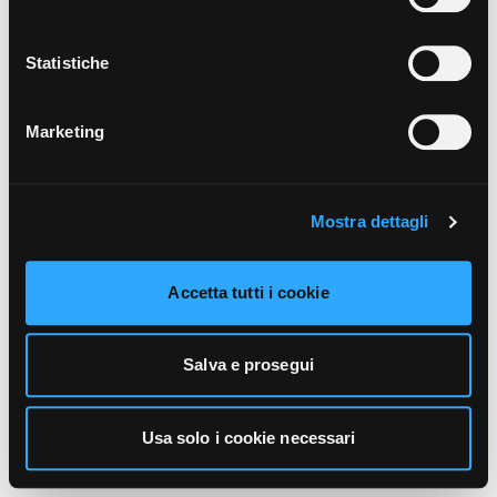
unicamente i cookie necessari alla navigazione. Per
maggiori informazioni sui cookie utilizzati e sul loro
funzionamento, puoi prendere visione dell’informativa
Statistiche
cookie predisposta da Vivo Concerti
cliccando qui
.
Marketing
Mostra dettagli
Accetta tutti i cookie
Salva e prosegui
Usa solo i cookie necessari