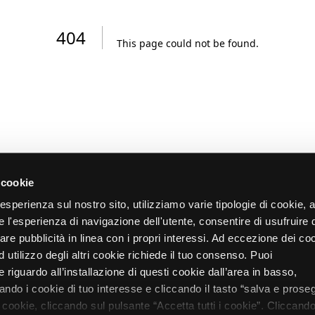
404
This page could not be found
.
 cookie
re esperienza sul nostro sito, utilizziamo varie tipologie di cookie,
re l'esperienza di navigazione dell'utente, consentire di usufruire 
zare pubblicità in linea con i propri interessi. Ad eccezione dei co
d utilizzo degli altri cookie richiede il tuo consenso. Puoi
 riguardo all’installazione di questi cookie dall’area in basso,
do i cookie di tuo interesse e cliccando il tasto “salva e proseg
i cookie, cliccando sul pulsante “Accetta tutti i cookie”. Cliccando