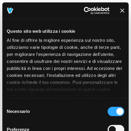
Questo sito web utilizza i cookie
Al fine di offrire la migliore esperienza sul nostro sito,
utilizziamo varie tipologie di cookie, anche di terze parti,
per migliorare l'esperienza di navigazione dell'utente,
consentire di usufruire dei nostri servizi e di visualizzare
pubblicità in linea con i propri interessi. Ad eccezione dei
cookies necessari, l’installazione ed utilizzo degli altri
cookie richiede il tuo consenso. Puoi personalizzare le
tue scelte riguardo all’installazione di questi cookie
dall’area in basso, selezionando o deselezionando i
cookie di tuo interesse e cliccando il tasto “salva e
Selezione
prosegui” o decidere di accettare tutti i cookie, cliccando
Necessario
del
sul pulsante “Accetta tutti i cookie”. Cliccando sul tasto
consenso
“X” in alto a destra, invece, verranno rilasciati
404
Preferenze
This page could not be found
.