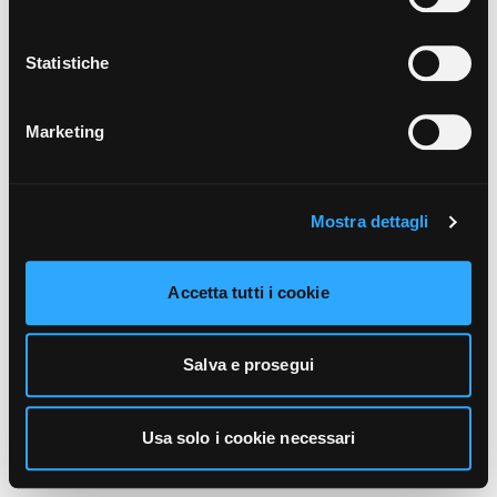
unicamente i cookie necessari alla navigazione. Per
maggiori informazioni sui cookie utilizzati e sul loro
funzionamento, puoi prendere visione dell’informativa
Statistiche
cookie predisposta da Vivo Concerti
cliccando qui
.
Marketing
Mostra dettagli
Accetta tutti i cookie
Salva e prosegui
Usa solo i cookie necessari