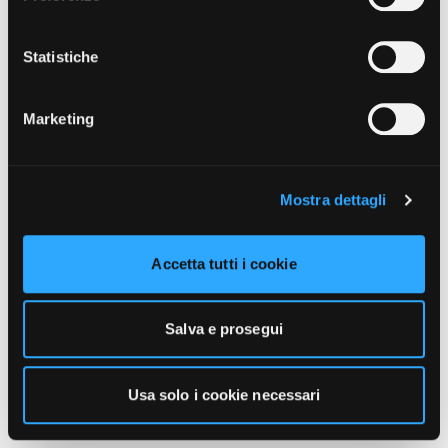
unicamente i cookie necessari alla navigazione. Per
maggiori informazioni sui cookie utilizzati e sul loro
funzionamento, puoi prendere visione dell’informativa
Statistiche
cookie predisposta da Vivo Concerti
cliccando qui
.
Marketing
Mostra dettagli
Accetta tutti i cookie
Salva e prosegui
Usa solo i cookie necessari