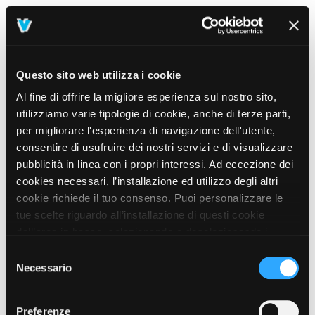
Questo sito web utilizza i cookie
Al fine di offrire la migliore esperienza sul nostro sito,
utilizziamo varie tipologie di cookie, anche di terze parti,
per migliorare l'esperienza di navigazione dell'utente,
consentire di usufruire dei nostri servizi e di visualizzare
pubblicità in linea con i propri interessi. Ad eccezione dei
cookies necessari, l’installazione ed utilizzo degli altri
cookie richiede il tuo consenso. Puoi personalizzare le
tue scelte riguardo all’installazione di questi cookie
dall’area in basso, selezionando o deselezionando i
cookie di tuo interesse e cliccando il tasto “salva e
Selezione
prosegui” o decidere di accettare tutti i cookie, cliccando
Necessario
del
sul pulsante “Accetta tutti i cookie”. Cliccando sul tasto
consenso
“X” in alto a destra, invece, verranno rilasciati
404
Preferenze
This page could not be found
.