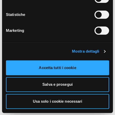
unicamente i cookie necessari alla navigazione. Per
maggiori informazioni sui cookie utilizzati e sul loro
funzionamento, puoi prendere visione dell’informativa
Statistiche
cookie predisposta da Vivo Concerti
cliccando qui
.
Marketing
Mostra dettagli
Accetta tutti i cookie
Salva e prosegui
Usa solo i cookie necessari