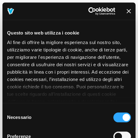
Questo sito web utilizza i cookie
Al fine di offrire la migliore esperienza sul nostro sito,
utilizziamo varie tipologie di cookie, anche di terze parti,
per migliorare l'esperienza di navigazione dell'utente,
consentire di usufruire dei nostri servizi e di visualizzare
pubblicità in linea con i propri interessi. Ad eccezione dei
cookies necessari, l’installazione ed utilizzo degli altri
cookie richiede il tuo consenso. Puoi personalizzare le
tue scelte riguardo all’installazione di questi cookie
dall’area in basso, selezionando o deselezionando i
cookie di tuo interesse e cliccando il tasto “salva e
Selezione
prosegui” o decidere di accettare tutti i cookie, cliccando
Necessario
del
sul pulsante “Accetta tutti i cookie”. Cliccando sul tasto
consenso
“X” in alto a destra, invece, verranno rilasciati
404
Preferenze
This page could not be found
.