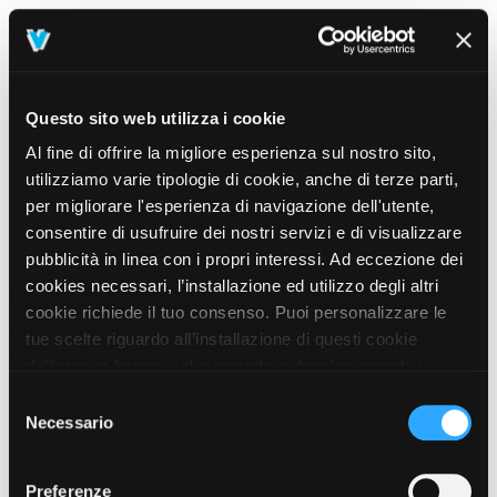
Questo sito web utilizza i cookie
Al fine di offrire la migliore esperienza sul nostro sito,
utilizziamo varie tipologie di cookie, anche di terze parti,
per migliorare l'esperienza di navigazione dell'utente,
consentire di usufruire dei nostri servizi e di visualizzare
pubblicità in linea con i propri interessi. Ad eccezione dei
cookies necessari, l’installazione ed utilizzo degli altri
cookie richiede il tuo consenso. Puoi personalizzare le
tue scelte riguardo all’installazione di questi cookie
dall’area in basso, selezionando o deselezionando i
cookie di tuo interesse e cliccando il tasto “salva e
Selezione
prosegui” o decidere di accettare tutti i cookie, cliccando
Necessario
del
sul pulsante “Accetta tutti i cookie”. Cliccando sul tasto
consenso
“X” in alto a destra, invece, verranno rilasciati
404
Preferenze
This page could not be found
.