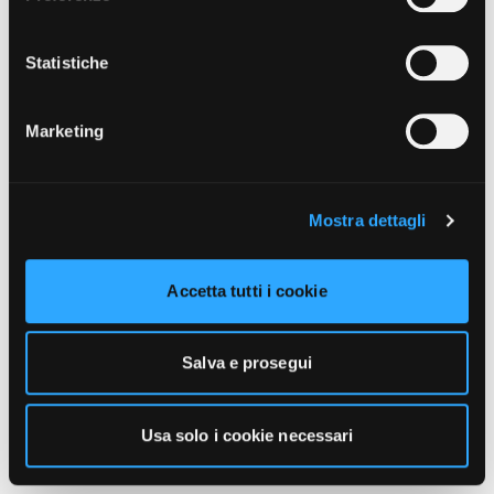
unicamente i cookie necessari alla navigazione. Per
maggiori informazioni sui cookie utilizzati e sul loro
funzionamento, puoi prendere visione dell’informativa
Statistiche
cookie predisposta da Vivo Concerti
cliccando qui
.
Marketing
Mostra dettagli
Accetta tutti i cookie
Salva e prosegui
Usa solo i cookie necessari