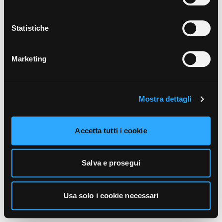
unicamente i cookie necessari alla navigazione. Per
maggiori informazioni sui cookie utilizzati e sul loro
funzionamento, puoi prendere visione dell’informativa
Statistiche
cookie predisposta da Vivo Concerti
cliccando qui
.
Marketing
Mostra dettagli
Accetta tutti i cookie
Salva e prosegui
Usa solo i cookie necessari