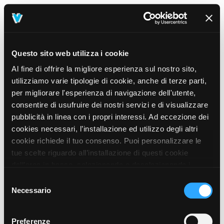
Questo sito web utilizza i cookie
Al fine di offrire la migliore esperienza sul nostro sito,
utilizziamo varie tipologie di cookie, anche di terze parti,
per migliorare l'esperienza di navigazione dell'utente,
consentire di usufruire dei nostri servizi e di visualizzare
pubblicità in linea con i propri interessi. Ad eccezione dei
cookies necessari, l’installazione ed utilizzo degli altri
cookie richiede il tuo consenso. Puoi personalizzare le
tue scelte riguardo all’installazione di questi cookie
dall’area in basso, selezionando o deselezionando i
cookie di tuo interesse e cliccando il tasto “salva e
Selezione
prosegui” o decidere di accettare tutti i cookie, cliccando
Necessario
del
sul pulsante “Accetta tutti i cookie”. Cliccando sul tasto
consenso
“X” in alto a destra, invece, verranno rilasciati
404
Preferenze
This page could not be found
.