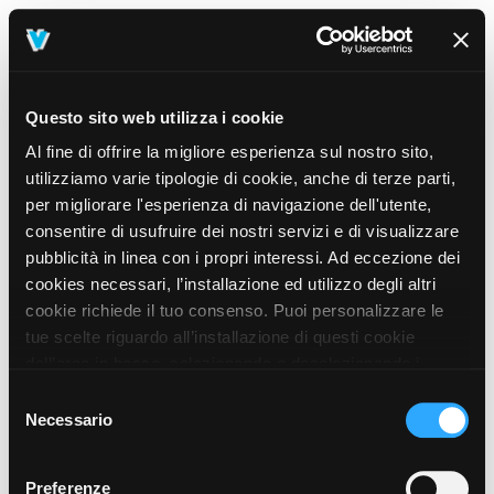
Questo sito web utilizza i cookie
Al fine di offrire la migliore esperienza sul nostro sito,
utilizziamo varie tipologie di cookie, anche di terze parti,
per migliorare l'esperienza di navigazione dell'utente,
consentire di usufruire dei nostri servizi e di visualizzare
pubblicità in linea con i propri interessi. Ad eccezione dei
cookies necessari, l’installazione ed utilizzo degli altri
cookie richiede il tuo consenso. Puoi personalizzare le
tue scelte riguardo all’installazione di questi cookie
dall’area in basso, selezionando o deselezionando i
cookie di tuo interesse e cliccando il tasto “salva e
Selezione
prosegui” o decidere di accettare tutti i cookie, cliccando
Necessario
del
sul pulsante “Accetta tutti i cookie”. Cliccando sul tasto
consenso
“X” in alto a destra, invece, verranno rilasciati
404
Preferenze
This page could not be found
.