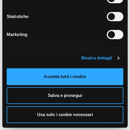
unicamente i cookie necessari alla navigazione. Per
maggiori informazioni sui cookie utilizzati e sul loro
funzionamento, puoi prendere visione dell’informativa
Statistiche
cookie predisposta da Vivo Concerti
cliccando qui
.
Marketing
Mostra dettagli
Accetta tutti i cookie
Salva e prosegui
Usa solo i cookie necessari