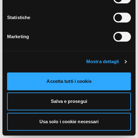
unicamente i cookie necessari alla navigazione. Per
maggiori informazioni sui cookie utilizzati e sul loro
funzionamento, puoi prendere visione dell’informativa
Statistiche
cookie predisposta da Vivo Concerti
cliccando qui
.
Marketing
Mostra dettagli
Accetta tutti i cookie
Salva e prosegui
Usa solo i cookie necessari