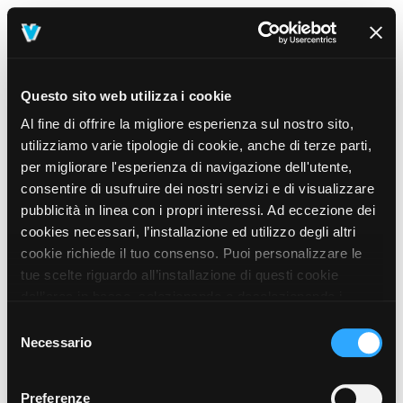
Questo sito web utilizza i cookie
Al fine di offrire la migliore esperienza sul nostro sito,
utilizziamo varie tipologie di cookie, anche di terze parti,
per migliorare l'esperienza di navigazione dell'utente,
consentire di usufruire dei nostri servizi e di visualizzare
pubblicità in linea con i propri interessi. Ad eccezione dei
cookies necessari, l’installazione ed utilizzo degli altri
cookie richiede il tuo consenso. Puoi personalizzare le
tue scelte riguardo all’installazione di questi cookie
dall’area in basso, selezionando o deselezionando i
cookie di tuo interesse e cliccando il tasto “salva e
Selezione
prosegui” o decidere di accettare tutti i cookie, cliccando
Necessario
del
sul pulsante “Accetta tutti i cookie”. Cliccando sul tasto
consenso
“X” in alto a destra, invece, verranno rilasciati
404
Preferenze
This page could not be found
.