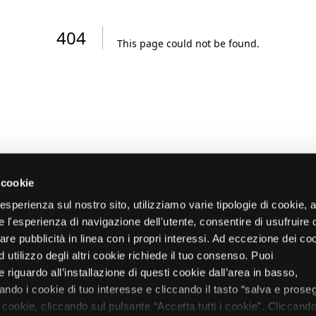
404
This page could not be found
.
 cookie
re esperienza sul nostro sito, utilizziamo varie tipologie di cookie,
re l'esperienza di navigazione dell'utente, consentire di usufruire 
zare pubblicità in linea con i propri interessi. Ad eccezione dei co
d utilizzo degli altri cookie richiede il tuo consenso. Puoi
 riguardo all’installazione di questi cookie dall’area in basso,
do i cookie di tuo interesse e cliccando il tasto “salva e proseg
i cookie, cliccando sul pulsante “Accetta tutti i cookie”. Cliccando