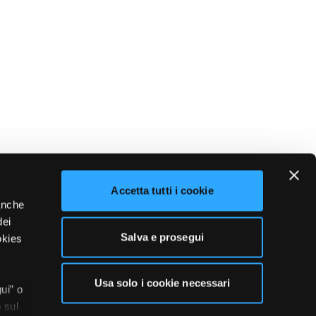
Accetta tutti i cookie
 anche
dei
Salva e prosegui
okies
Usa solo i cookie necessari
ui” o
 sul