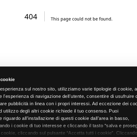
404
This page could not be found
.
 cookie
re esperienza sul nostro sito, utilizziamo varie tipologie di cookie,
re l'esperienza di navigazione dell'utente, consentire di usufruire 
zare pubblicità in linea con i propri interessi. Ad eccezione dei co
d utilizzo degli altri cookie richiede il tuo consenso. Puoi
 riguardo all’installazione di questi cookie dall’area in basso,
do i cookie di tuo interesse e cliccando il tasto “salva e proseg
i cookie, cliccando sul pulsante “Accetta tutti i cookie”. Cliccando