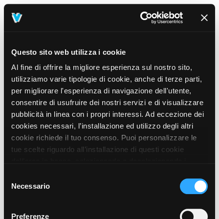
Questo sito web utilizza i cookie
Al fine di offrire la migliore esperienza sul nostro sito,
utilizziamo varie tipologie di cookie, anche di terze parti,
per migliorare l'esperienza di navigazione dell'utente,
consentire di usufruire dei nostri servizi e di visualizzare
pubblicità in linea con i propri interessi. Ad eccezione dei
cookies necessari, l’installazione ed utilizzo degli altri
cookie richiede il tuo consenso. Puoi personalizzare le
tue scelte riguardo all’installazione di questi cookie
dall’area in basso, selezionando o deselezionando i
cookie di tuo interesse e cliccando il tasto “salva e
Selezione
prosegui” o decidere di accettare tutti i cookie, cliccando
Necessario
del
sul pulsante “Accetta tutti i cookie”. Cliccando sul tasto
consenso
“X” in alto a destra, invece, verranno rilasciati
404
Preferenze
This page could not be found
.