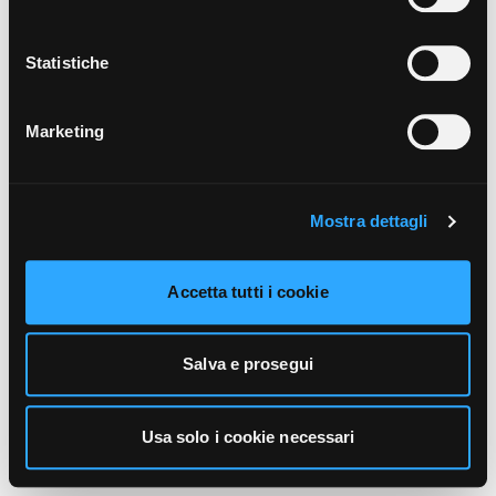
unicamente i cookie necessari alla navigazione. Per
maggiori informazioni sui cookie utilizzati e sul loro
funzionamento, puoi prendere visione dell’informativa
Statistiche
cookie predisposta da Vivo Concerti
cliccando qui
.
Marketing
Mostra dettagli
Accetta tutti i cookie
Salva e prosegui
Usa solo i cookie necessari