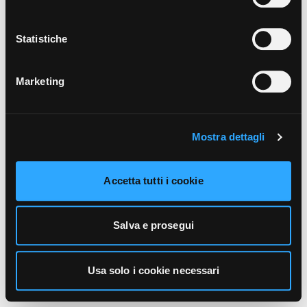
unicamente i cookie necessari alla navigazione. Per
maggiori informazioni sui cookie utilizzati e sul loro
funzionamento, puoi prendere visione dell’informativa
Statistiche
cookie predisposta da Vivo Concerti
cliccando qui
.
Marketing
Mostra dettagli
Accetta tutti i cookie
Salva e prosegui
Usa solo i cookie necessari