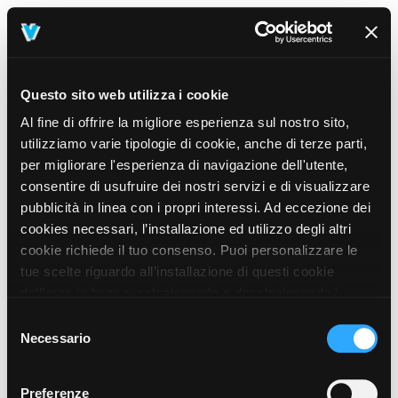
Questo sito web utilizza i cookie
Al fine di offrire la migliore esperienza sul nostro sito,
utilizziamo varie tipologie di cookie, anche di terze parti,
per migliorare l'esperienza di navigazione dell'utente,
consentire di usufruire dei nostri servizi e di visualizzare
pubblicità in linea con i propri interessi. Ad eccezione dei
cookies necessari, l’installazione ed utilizzo degli altri
cookie richiede il tuo consenso. Puoi personalizzare le
tue scelte riguardo all’installazione di questi cookie
dall’area in basso, selezionando o deselezionando i
cookie di tuo interesse e cliccando il tasto “salva e
Selezione
prosegui” o decidere di accettare tutti i cookie, cliccando
Necessario
del
sul pulsante “Accetta tutti i cookie”. Cliccando sul tasto
consenso
“X” in alto a destra, invece, verranno rilasciati
404
Preferenze
This page could not be found
.