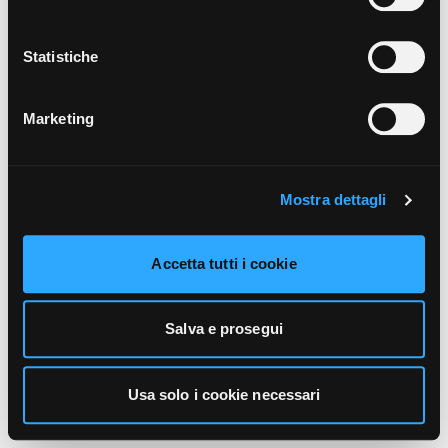
unicamente i cookie necessari alla navigazione. Per
maggiori informazioni sui cookie utilizzati e sul loro
funzionamento, puoi prendere visione dell’informativa
Statistiche
cookie predisposta da Vivo Concerti
cliccando qui
.
Marketing
Mostra dettagli
Accetta tutti i cookie
Salva e prosegui
Usa solo i cookie necessari