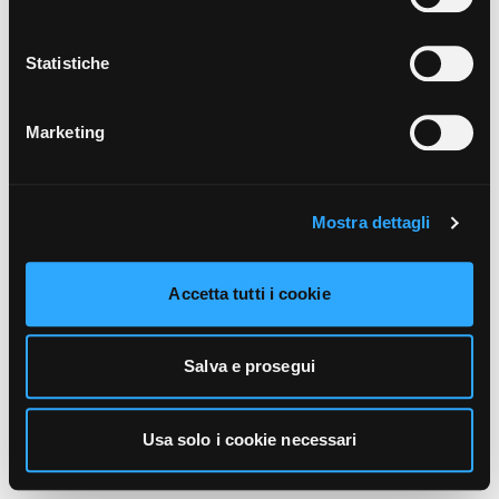
unicamente i cookie necessari alla navigazione. Per
maggiori informazioni sui cookie utilizzati e sul loro
funzionamento, puoi prendere visione dell’informativa
Statistiche
cookie predisposta da Vivo Concerti
cliccando qui
.
Marketing
Mostra dettagli
Accetta tutti i cookie
Salva e prosegui
Usa solo i cookie necessari