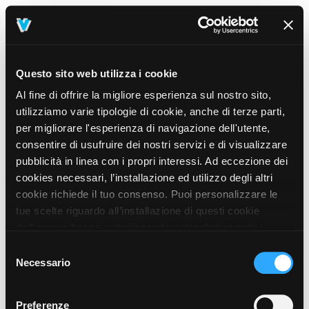
Questo sito web utilizza i cookie
Al fine di offrire la migliore esperienza sul nostro sito,
utilizziamo varie tipologie di cookie, anche di terze parti,
per migliorare l'esperienza di navigazione dell'utente,
consentire di usufruire dei nostri servizi e di visualizzare
pubblicità in linea con i propri interessi. Ad eccezione dei
cookies necessari, l’installazione ed utilizzo degli altri
cookie richiede il tuo consenso. Puoi personalizzare le
tue scelte riguardo all’installazione di questi cookie
dall’area in basso, selezionando o deselezionando i
cookie di tuo interesse e cliccando il tasto “salva e
Selezione
prosegui” o decidere di accettare tutti i cookie, cliccando
Necessario
del
sul pulsante “Accetta tutti i cookie”. Cliccando sul tasto
consenso
“X” in alto a destra, invece, verranno rilasciati
404
Preferenze
This page could not be found
.