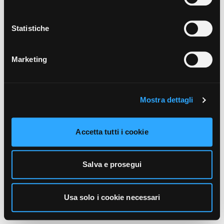
unicamente i cookie necessari alla navigazione. Per
maggiori informazioni sui cookie utilizzati e sul loro
funzionamento, puoi prendere visione dell’informativa
Statistiche
cookie predisposta da Vivo Concerti
cliccando qui
.
Marketing
Mostra dettagli
Accetta tutti i cookie
Salva e prosegui
Usa solo i cookie necessari