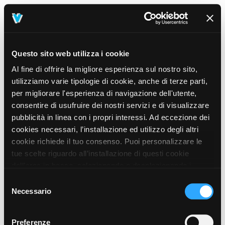
Questo sito web utilizza i cookie
Al fine di offrire la migliore esperienza sul nostro sito,
utilizziamo varie tipologie di cookie, anche di terze parti,
per migliorare l'esperienza di navigazione dell'utente,
consentire di usufruire dei nostri servizi e di visualizzare
pubblicità in linea con i propri interessi. Ad eccezione dei
cookies necessari, l’installazione ed utilizzo degli altri
cookie richiede il tuo consenso. Puoi personalizzare le
tue scelte riguardo all’installazione di questi cookie
dall’area in basso, selezionando o deselezionando i
cookie di tuo interesse e cliccando il tasto “salva e
Selezione
prosegui” o decidere di accettare tutti i cookie, cliccando
Necessario
del
sul pulsante “Accetta tutti i cookie”. Cliccando sul tasto
consenso
“X” in alto a destra, invece, verranno rilasciati
404
Preferenze
This page could not be found
.