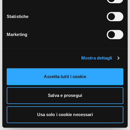
unicamente i cookie necessari alla navigazione. Per
maggiori informazioni sui cookie utilizzati e sul loro
funzionamento, puoi prendere visione dell’informativa
Statistiche
cookie predisposta da Vivo Concerti
cliccando qui
.
Marketing
Mostra dettagli
Accetta tutti i cookie
Salva e prosegui
Usa solo i cookie necessari