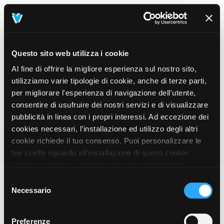
Questo sito web utilizza i cookie
Al fine di offrire la migliore esperienza sul nostro sito,
utilizziamo varie tipologie di cookie, anche di terze parti,
per migliorare l'esperienza di navigazione dell'utente,
consentire di usufruire dei nostri servizi e di visualizzare
pubblicità in linea con i propri interessi. Ad eccezione dei
cookies necessari, l’installazione ed utilizzo degli altri
cookie richiede il tuo consenso. Puoi personalizzare le
tue scelte riguardo all’installazione di questi cookie
dall’area in basso, selezionando o deselezionando i
cookie di tuo interesse e cliccando il tasto “salva e
Selezione
prosegui” o decidere di accettare tutti i cookie, cliccando
Necessario
del
sul pulsante “Accetta tutti i cookie”. Cliccando sul tasto
consenso
“X” in alto a destra, invece, verranno rilasciati
404
Preferenze
This page could not be found
.