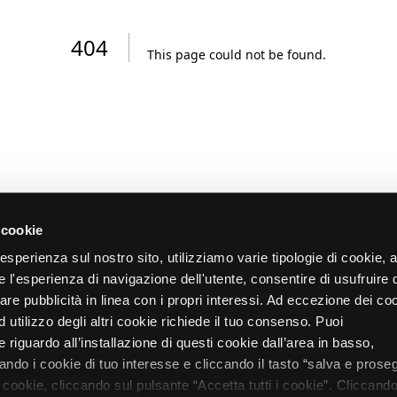
404
This page could not be found
.
 cookie
re esperienza sul nostro sito, utilizziamo varie tipologie di cookie,
re l'esperienza di navigazione dell'utente, consentire di usufruire 
zare pubblicità in linea con i propri interessi. Ad eccezione dei co
d utilizzo degli altri cookie richiede il tuo consenso. Puoi
 riguardo all’installazione di questi cookie dall’area in basso,
do i cookie di tuo interesse e cliccando il tasto “salva e proseg
i cookie, cliccando sul pulsante “Accetta tutti i cookie”. Cliccando